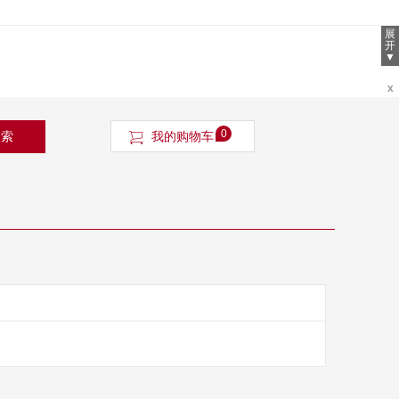
展
开
▼
x
0
搜索
我的购物车