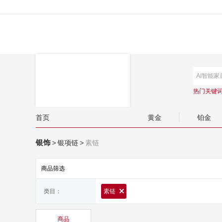
热门关键
首页
黄金
铂金
银饰
>
银项链
>
素链
商品筛选
类目：
素链
商品