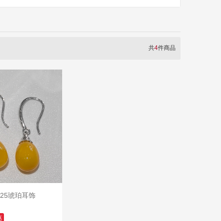
共
4
件商品
925琥珀耳饰
入购物车
惠