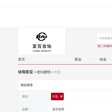
热门关键
首页
黄金
铂金
珍珠彩宝
>
琥珀蜜蜡
>
吊坠
商品筛选
类目：
吊坠
品牌：
菜百首饰