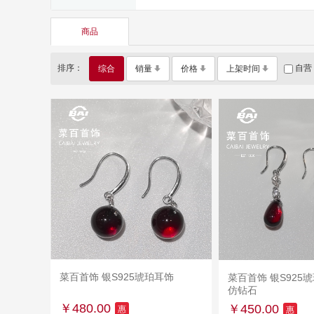
商品
排序：
自营
综合
销量
价格
上架时间
菜百首饰 银S925琥珀耳饰
加入购物车
菜百首饰 银S925
加入购物
仿钻石
￥480.00
￥450.00
惠
惠