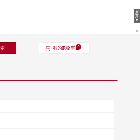
展
开
▼
x
0
搜索
我的购物车