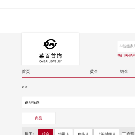
热门关键
首页
黄金
铂金
>
>
商品筛选
商品
排序：
自营
综合
销量
价格
上架时间