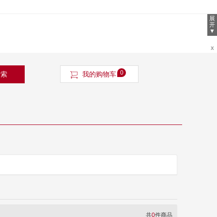
展
开
▼
x
0
搜索
我的购物车
共
0
件商品