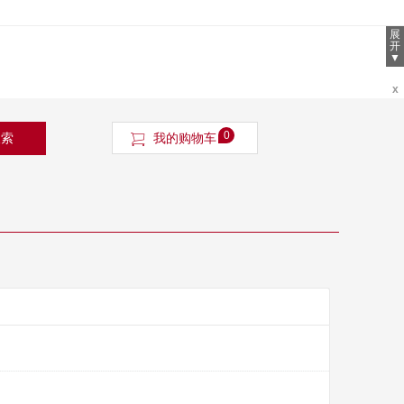
展
开
▼
x
0
搜索
我的购物车