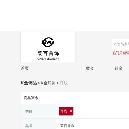
热门关键
首页
黄金
铂金
K金饰品
>
K金耳饰
>
耳线
商品筛选
类目：
耳线
品牌：
菜百首饰