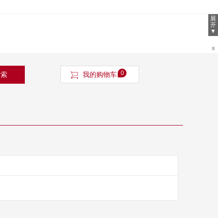
展
开
▼
x
0
搜索
我的购物车