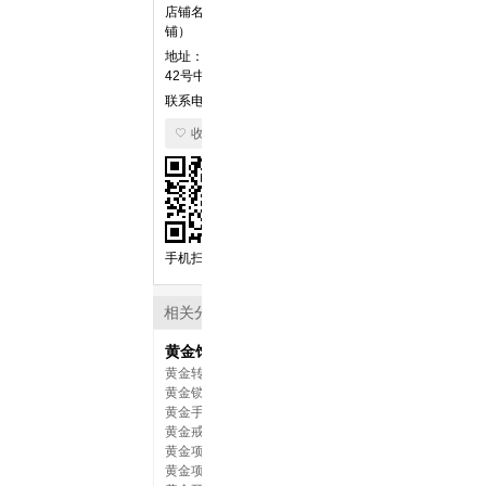
店铺名：菜百首饰电商（自营店
铺）
地址： 北京市西城区广安门南街
42号中建二局大厦9层
联系电话：010-83552288
收藏店铺
补差专拍
￥1.00
手机扫一扫
相关分类
黄金饰品
黄金转运珠
黄金锁包
黄金手饰
黄金戒指
黄金项链
黄金项坠