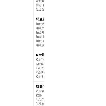
黄金耳饰
转运珠配绳
足金配件
菜百首饰 足金
颗
铂金饰品
￥890.20
铂金转运珠
铂金手饰
铂金耳饰
铂金戒指
铂金项链
铂金项坠
K金饰品
K金手饰
K金耳饰
K金戒指
K金项链
K金项坠
投资/礼品
菜百首饰 精
银制礼品
生肖礼品首饰
摆件
藏
礼品币章
￥180.00
礼品金条