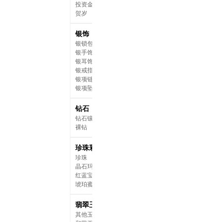
投资金条
贺岁
银饰
银锁包
银手饰
银耳饰
银戒指
银项链
银项坠
钻石
钻石镶嵌
裸钻
珍珠彩宝
珍珠
晶石玛瑙
红蓝宝石
琥珀蜜蜡
翡翠玉石
其他玉石